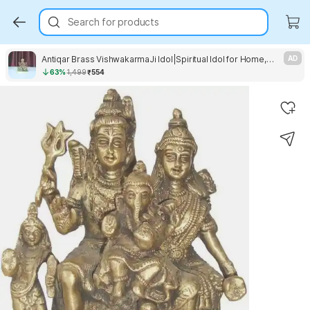
Search for products
Antiqar Brass VishwakarmaJi Idol|Spiritual Idol for Home,Office,Workshop,Temple&CarDecor डेकोरेटिव शोपीस - 5 cm
AD
63%
1,499
₹554
Key Highlights