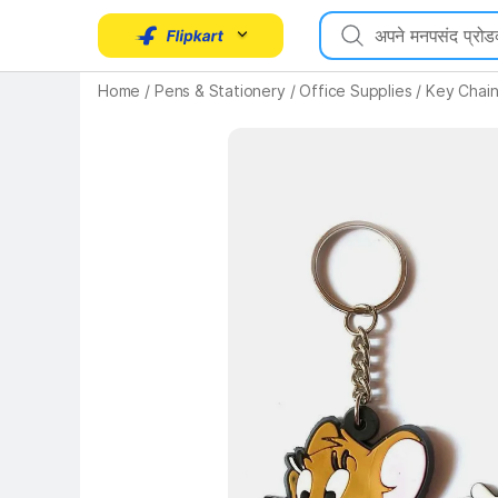
Home
/
Pens & Stationery
/
Office Supplies
/
Key Chai
Key Highlights