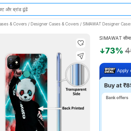
ases & Covers
/
Designer Cases & Covers
/
SIMAWAT Designer Case
SIMAWAT सीमावत 
Highlights
73%
4
Apply 
Buy at ₹8
Bank offers
Bank offers