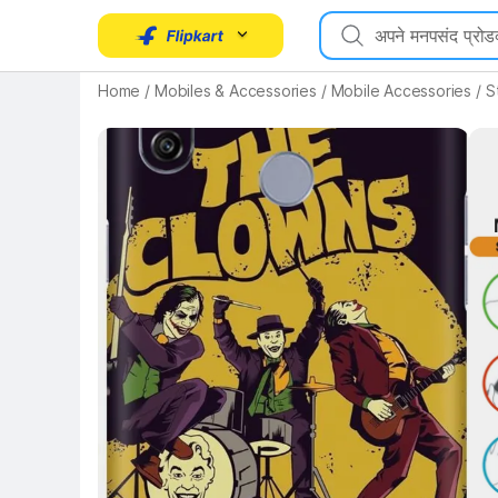
Home
/
Mobiles & Accessories
/
Mobile Accessories
/
S
Key 