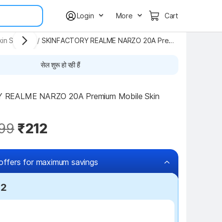
Login
More
Cart
n Stickers
/
SKINFACTORY REALME NARZO 20A Premium Mobile Skin
सेल शुरू हो रही हैं
REALME NARZO 20A Premium Mobile Skin 
99
₹212
offers for maximum savings
12
₹100 off