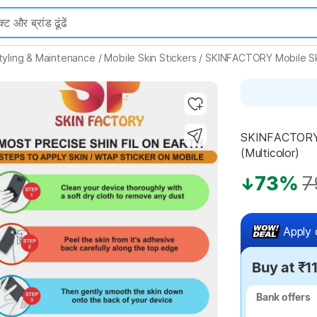
tyling & Maintenance
/
Mobile Skin Stickers
/
SKINFACTORY Mobile Ski
Highlights
SKINFACTORY 
(Multicolor)
73%
7
Apply 
Buy at ₹1
Bank offers
Bank offers