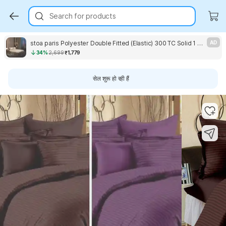
Search for products
stoa paris Polyester Double Fitted (Elastic) 300 TC Solid 1 Bedsheet with 2 Pillow Covers
AD
34%
2,699
₹1,779
सेल शुरू हो रही हैं
Key Highlights
Key Highlights