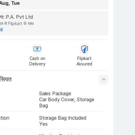
 Aug, Tue
ेगा: P.A. Pvt Ltd
ल से Flipkart के साथ
खें
Cash on

Flipkart

Delivery
Assured
ासियत
Sales Package
Car Body Cover, Storage 
Bag
tion
Storage Bag Included
Yes