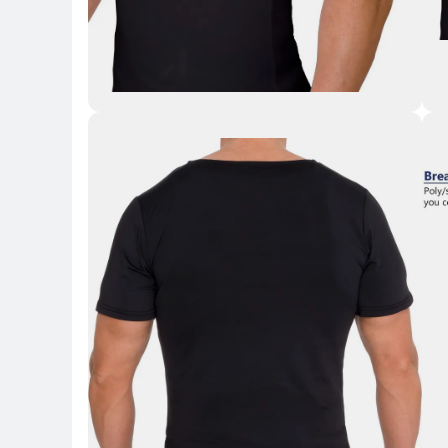
Key Highlights
Key 