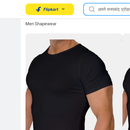
Men Shapewear
Key Highlights
Key 