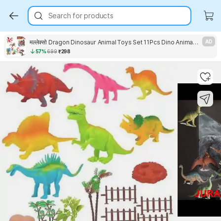
Search for products
मल्लेक्सो Dragon Dinosaur Animal Toys Set 11Pcs Dino Animal Figurewith Dinosaur Egg Toy
AD
57%
699
₹298
Key Highlights