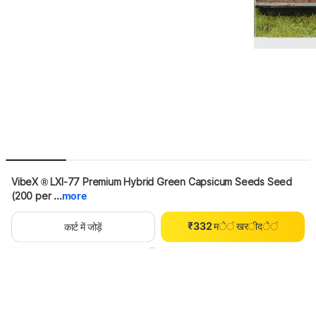
VibeX ® LXI-77 Premium Hybrid Green Capsicum Seeds Seed 
0
0
(200 per ...
more
1
1
0
2
2
1
₹
3
3
2
म
े
ं
ख
र
ी
द
े
ं
थोड़ा इंतज़ार करें, कॉन्टेंट लोड हो रहा है
कार्ट में जोड़ें
4
4
3
5
5
4
6
6
5
7
7
6
8
8
7
9
9
8