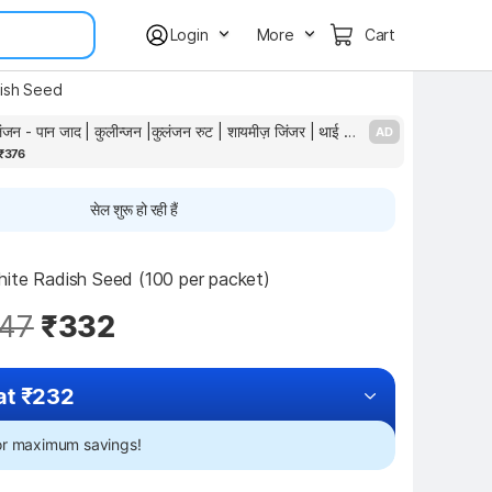
Login
More
Cart
ish Seed
ब्रिजबूटी कुलंजन - पान जाद | कुलीन्जन |कुलंजन रुट | शायमीज़ जिंजर | थाई जिंजर बीज
जस
AD
₹376
सेल शुरू हो रही हैं
ite Radish Seed (100 per packet)
47
₹332
at ₹232
for maximum savings!