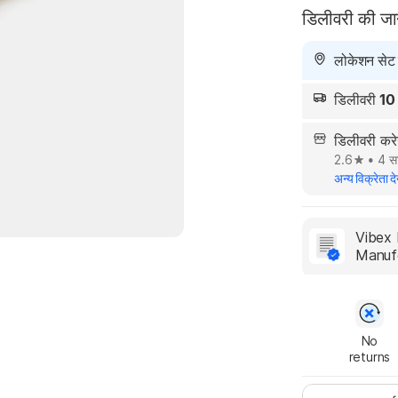
डिलीवरी की ज
लोकेशन सेट न
डिलीवरी
10
डिलीवरी कर
2.6
•
4 सा
अन्य विक्रेता दे
Vibex 
Manuf
No

returns