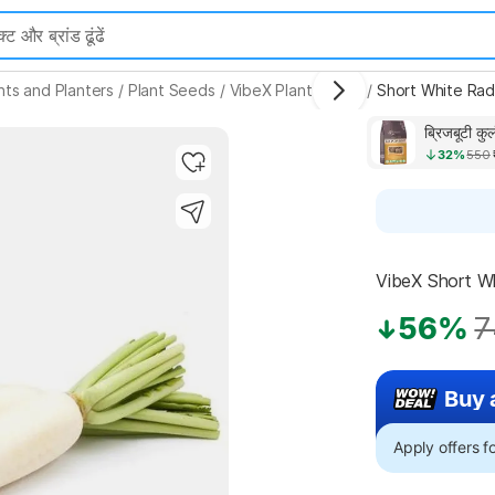
nts and Planters
/
Plant Seeds
/
VibeX Plant Seeds
/
Short White Rad
32%
550
VibeX Short Wh
56%
7
Buy 
Apply offers 