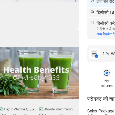
लोकेशन सेट न
डिलीवरी
13
डिलीवरी कर
2.6
•
4 सा
अन्य विक्रेता दे
Highlights
1 Yr W
No

returns
प्रोडक्ट की ख
Sales Package