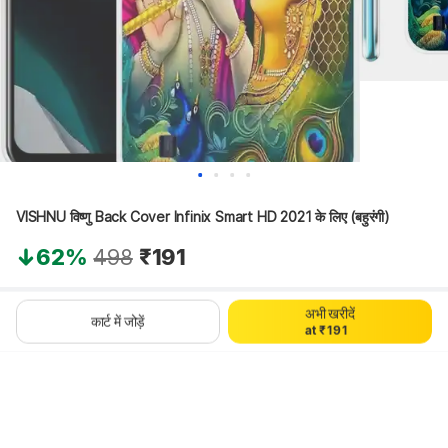
0
1
VISHNU विष्णु Back Cover Infinix Smart HD 2021 के लिए (बहुरंगी)
2
3
4
62%
498
₹191
5
6
7
थोड़ा इंतज़ार करें, कॉन्टेंट लोड हो रहा है
अभी खरीदें
0
8
0
कार्ट में जोड़ें
a
t
₹
1
9
1
2
2
3
3
4
4
5
5
6
6
7
7
8
8