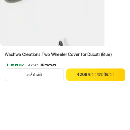
0
1
2
3
4
5
Wadhwa Creations Two Wheeler Cover for Ducati (Blue)
6
0
7
58%
499
₹209
1
8
₹
2
0
9
म
े
ं
ख
र
ी
द
े
ं
कार्ट में जोड़ें
3
1
थोड़ा इंतज़ार करें, कॉन्टेंट लोड हो रहा है
4
2
5
3
6
4
7
5
8
6
9
7
8
9