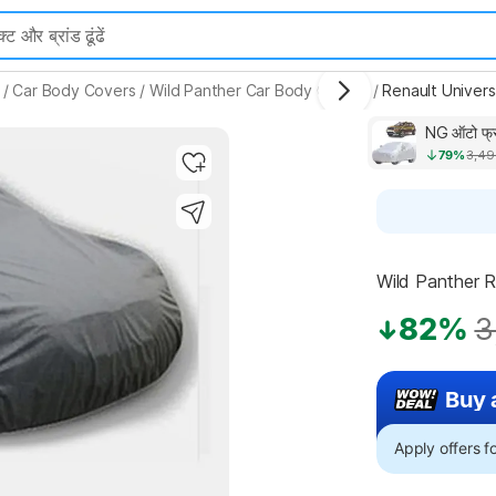
/
Car Body Covers
/
Wild Panther Car Body Covers
/
Renault Univers
NG ऑटो फ्र
79%
3,49
Wild Panther R
82%
3
Buy 
Apply offers 