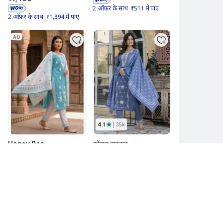
2 ऑफ़र के साथ  ₹511 में पाएं
2 ऑफ़र के साथ  ₹1,394 में पाएं
AD
4.1
| 
35k
Honey Bae
ट्रेंड्ज़ टाइकून
Embroidered Kurta, Salwar & Dupatta Set
एम्ब्रॉइडरेड कुर्ता, सलवार और दुपट्टा सेट
69% 
₹1,999 
₹611 
85% 
₹2,999 
₹438 
2 ऑफ़र के साथ  ₹511 में पाएं
2 ऑफ़र के साथ  ₹338 में पाएं