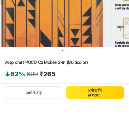
wrap craft POCO C3 Mobile Skin (Multicolor)
0
1
0
62%
699
₹265
2
1
3
2
0
4
3
थोड़ा इंतज़ार करें, कॉन्टेंट लोड हो रहा है
अभी खरीदें
1
5
4
कार्ट में जोड़ें
a
t
₹
2
6
5
3
7
6
4
8
7
5
9
8
6
9
7
8
9