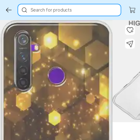
Search for products
Key Highlights
Key Highlights