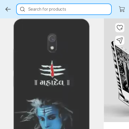
Search for products
Key Highlights
Key Highlights